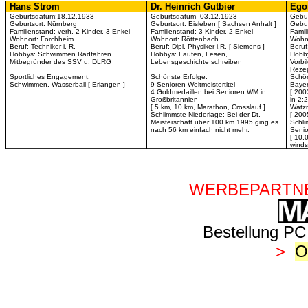
Hans Strom
Dr. Heinrich Gutbier
Ego
Geburtsdatum:18.12.1933
Geburtsdatum 03.12.1923
Gebur
Geburtsort: Nürnberg
Geburtsort: Eisleben [ Sachsen Anhalt ]
Gebur
Familienstand: verh. 2 Kinder, 3 Enkel
Familienstand: 3 Kinder, 2 Enkel
Famil
Wohnort: Forchheim
Wohnort: Röttenbach
Wohno
Beruf: Techniker i. R.
Beruf: Dipl. Physiker i.R. [ Siemens ]
Beruf
Hobbys: Schwimmen Radfahren
Hobbys: Laufen, Lesen,
Hobby
Mitbegründer des SSV u. DLRG
Lebensgeschichte schreiben
Vorbi
Rezep
Sportliches Engagement:
Schönste Erfolge:
Schön
Schwimmen, Wasserball [ Erlangen ]
9 Senioren Weltmeistertitel
Bayer
4 Goldmedaillen bei Senioren WM in
[ 200
Großbritannien
in 2:
[ 5 km, 10 km, Marathon, Crosslauf ]
Watzm
Schlimmste Niederlage: Bei der Dt.
[ 200
Meisterschaft über 100 km 1995 ging es
Schli
nach 56 km einfach nicht mehr.
Senio
[ 10.
winds
WERBEPARTNE
Bestellung PC 
>
O