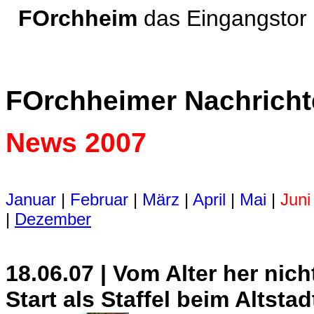
FOrchheim
das Eingangsto
FOrchheimer Nachrich
News 2007
Januar
|
Februar
|
März
|
April
|
Mai
|
Juni
|
Dezember
18.06.07 | Vom Alter her nic
Start als Staffel beim Altstad