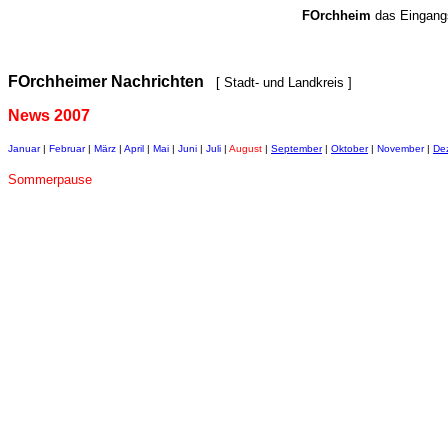
FOrchheim
das Eingang
FOrchheimer Nachrichten
[ Stadt- und Landkreis ]
News 2007
Januar
|
Februar
|
März
|
April
|
Mai
|
Juni
|
Juli
|
August
|
September
|
Oktober
|
November
|
De
Sommerpause