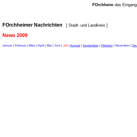
FOrchheim
das Eingang
FOrchheimer Nachrichten
[ Stadt- und Landkreis ]
News 2009
Januar
|
Februar
|
März
|
April
|
Mai
|
Juni
|
Juli
|
August
|
September
|
Oktober
|
November
|
De