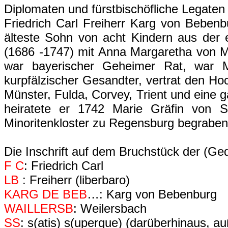
Diplomaten und fürstbischöfliche Legate
Friedrich Carl Freiherr Karg von Beben
älteste Sohn von acht Kindern aus der
(1686 -1747) mit Anna Margaretha von 
war bayerischer Geheimer Rat, war Mi
kurpfälzischer Gesandter, vertrat den Ho
Münster, Fulda, Corvey, Trient und eine
heiratete er 1742 Marie Gräfin von 
Minoritenkloster zu Regensburg begraben
Die Inschrift auf dem Bruchstück der (Ge
F C
: Friedrich Carl
LB
: Freiherr (liberbaro)
KARG DE BEB
…: Karg von Bebenburg
WAILLERSB
: Weilersbach
SS
: s(atis) s(uperque) (darüberhinaus, 