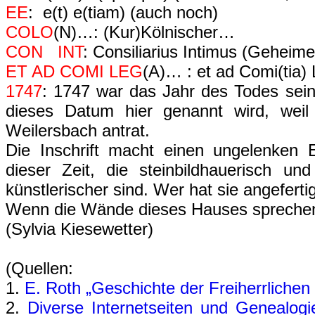
EE
: e(t) e(tiam) (auch noch)
COLO
(N)…: (Kur)Kölnischer…
CON INT
: Consiliarius Intimus (Geheime
ET AD COMI LEG
(A)… : et ad Comi(tia)
1747
: 1747 war das Jahr des Todes sei
dieses Datum hier genannt wird, wei
Weilersbach antrat.
Die Inschrift macht einen ungelenken 
dieser Zeit, die steinbildhauerisch und
künstlerischer sind. Wer hat sie angeferti
Wenn die Wände dieses Hauses sprech
(Sylvia Kiesewetter)
(Quellen:
1.
E. Roth „Geschichte der Freiherrliche
2.
Diverse Internetseiten und Genealog