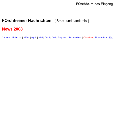
FOrchheim
das Eingang
FOrchheimer Nachrichten
[ Stadt- und Landkreis ]
News 2008
Januar
|
Februar
|
März
|
April
|
Mai
|
Juni
|
Juli
|
August
|
September
|
Oktober
|
November
|
De