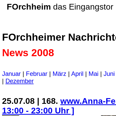
FOrchheim
das Eingangsto
FOrchheimer Nachrich
News 2008
Januar
|
Februar
|
März
|
April
|
Mai
|
Juni
|
Dezember
25.07.08 |
168.
www.Anna-Fest.
13:00 - 23:00 Uhr ]