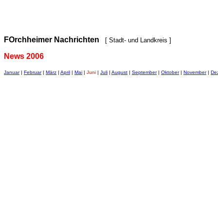
FOrchheimer Nachrichten
[ Stadt- und Landkreis ]
News 2006
Januar
|
Februar
|
März
|
April
|
Mai
|
Juni
|
Juli
|
August
|
September
|
Oktober
|
November
|
De