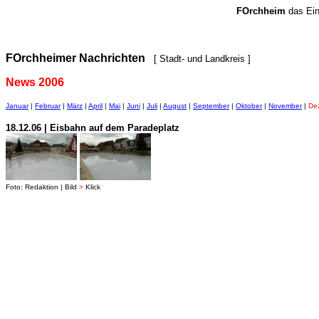
FOrchheim
das Ein
FOrchheimer Nachrichten
[ Stadt- und Landkreis ]
News 2006
Januar
|
Februar
|
März
|
April
|
Mai
|
Juni
|
Juli
|
August
|
September
|
Oktober
|
November
|
De
18.12.06 | Eisbahn auf dem Paradeplatz
Foto: Redaktion | Bild
>
Klick