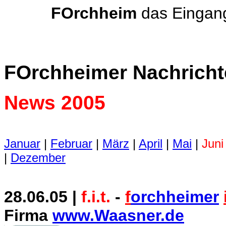
FOrchheim
das Eingang
FOrchheimer Nachrich
News 2005
Januar
|
Februar
|
März
|
April
|
Mai
|
Juni
|
Dezember
28.06.05 |
f.i.t.
-
f
orchheimer
Firma
www.Waasner.de