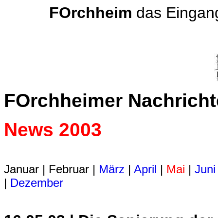
FOrchheim
das Eingang
FOrchheimer Nachrich
News 2003
Januar | Februar |
März
|
April
|
Mai
|
Juni
|
Dezember