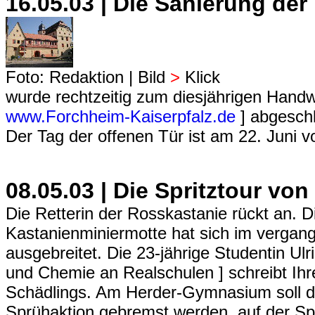
16.05.03 | Die Sanierung der
Foto: Redaktion | Bild
>
Klick
wurde rechtzeitig zum diesjährigen Handw
www.Forchheim-Kaiserpfalz.de
] abgesch
Der Tag der offenen Tür ist am 22. Juni v
08.05.03 | Die Spritztour von
Die Retterin der Rosskastanie rückt an.
Kastanienminiermotte hat sich im vergang
ausgebreitet. Die 23-jährige Studentin Ul
und Chemie an Realschulen ] schreibt Ih
Schädlings. Am Herder-Gymnasium soll di
Sprühaktion gebremst werden, auf der Spo